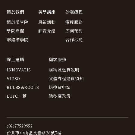
關於我們
美學講座
沙龍療程
關於渃學院
最新活動
療程服務
學院專欄
師資介紹
即刻預約
聯絡渃學院
合作沙龍
線上選購
顧客服務
INNOVATIS
購物及退貨說明
VIESO
實體課程退費須知
BULBS&ROOTS
退換貨申請
LUYC・虂
隱私權政策
(02)77529952
台北市中山區長春路26號3樓