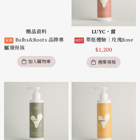
贈品資料
LUYC・虂
Bulbs&Roots 品牌專
單瓶體驗｜玫瑰Rose
屬環保筷
$
1,200
加入購物車
選擇規格