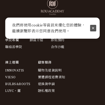
我們將使用cookie等資訊來優化您的體驗，
關於我們
美學講座
沙龍療程
繼續瀏覽即表示您同意我們使用。
關於渃學院
最新活動
療程服務
學院專欄
師資介紹
即刻預約
聯絡渃學院
合作沙龍
線上選購
顧客服務
INNOVATIS
購物及退貨說明
VIESO
實體課程退費須知
BULBS&ROOTS
退換貨申請
LUYC・虂
隱私權政策