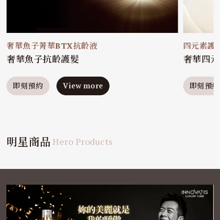
奢華魚子菁華BTX抗齡液
四元素護
奢華魚子抗齡護髮
奢華四元
即刻預約
View more
即刻預約
明星商品
Hero Products