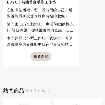
LUYC｜精油香膏手作工作坊
在忙碌生活裡，留一段時間給自己，透
過香氣重新感受身體與情緒的狀態。
這次由 LUYC 創辦人、專業芳療師 路永
佳 親自帶領，從精油香氣的認識、日常
情緒照護，到親手調製專屬自己的精油
本次課程以小型工作坊形式進行，希望
香膏，帶大家體驗一場結合香氣、美感
讓每位參與者都能更自在地交流與體
與療癒感的午後時光。
驗，慢慢感受香氣與生活間的連結。
報名課程
報名方式｜
名額有限，採預約報名制。
欲報名者請私訊
渃學院官方 LINE
，將
有專人協助確認名額與報名資訊。
熱門商品
Hot Products