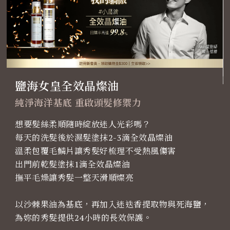
鹽海女皇全效晶燦油
純淨海洋基底 重啟頭髮修禦力
想要髮絲柔順隨時綻放迷人光彩嗎？
每天的洗髮後於濕髮塗抹2-3滴全效晶燦油
溫柔包覆毛鱗片讓秀髮好梳理不受熱風傷害
出門前乾髮塗抹1滴全效晶燦油
撫平毛燥讓秀髮一整天滑順燦亮
以沙棘果油為基底，再加入迷迭香提取物與死海鹽，
為妳的秀髮提供24小時的長效保護。