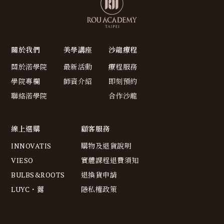
關於我們
美學講座
沙龍療程
關於渃學院
最新活動
療程服務
學院專欄
師資介紹
即刻預約
聯絡渃學院
合作沙龍
線上選購
顧客服務
INNOVATIS
購物及退貨說明
VIESO
實體課程退費須知
BULBS&ROOTS
退換貨申請
LUYC・虂
隱私權政策