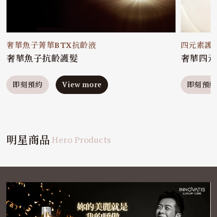
奢華魚子菁華BTX抗齡液
四元素護
奢華魚子抗齡護髮
奢華四元
即刻預約
View more
即刻預約
明星商品
Hero Products