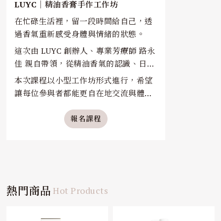
LUYC｜精油香膏手作工作坊
在忙碌生活裡，留一段時間給自己，透
過香氣重新感受身體與情緒的狀態。
這次由 LUYC 創辦人、專業芳療師 路永
佳 親自帶領，從精油香氣的認識、日常
情緒照護，到親手調製專屬自己的精油
本次課程以小型工作坊形式進行，希望
香膏，帶大家體驗一場結合香氣、美感
讓每位參與者都能更自在地交流與體
與療癒感的午後時光。
驗，慢慢感受香氣與生活間的連結。
報名課程
報名方式｜
名額有限，採預約報名制。
欲報名者請私訊
渃學院官方 LINE
，將
有專人協助確認名額與報名資訊。
熱門商品
Hot Products