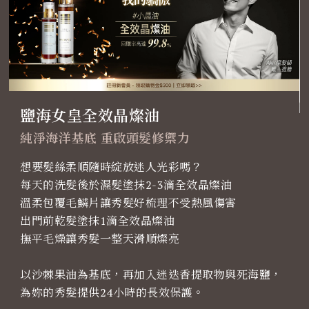
鹽海女皇全效晶燦油
純淨海洋基底 重啟頭髮修禦力
想要髮絲柔順隨時綻放迷人光彩嗎？
每天的洗髮後於濕髮塗抹2-3滴全效晶燦油
溫柔包覆毛鱗片讓秀髮好梳理不受熱風傷害
出門前乾髮塗抹1滴全效晶燦油
撫平毛燥讓秀髮一整天滑順燦亮
以沙棘果油為基底，再加入迷迭香提取物與死海鹽，
為妳的秀髮提供24小時的長效保護。