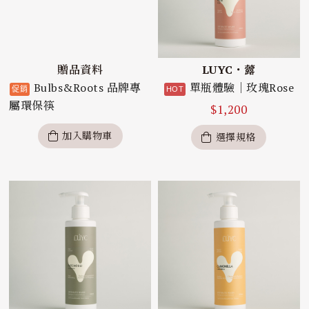
贈品資料
LUYC・虂
Bulbs&Roots 品牌專
單瓶體驗｜玫瑰Rose
屬環保筷
$
1,200
加入購物車
選擇規格