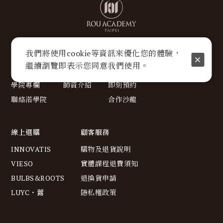
我們將使用cookie等資訊來優化您的體驗，
關於我們
美學講座
沙龍療程
繼續瀏覽即表示您同意我們使用。
關於渃學院
最新活動
療程服務
學院專欄
師資介紹
即刻預約
聯絡渃學院
合作沙龍
線上選購
顧客服務
INNOVATIS
購物及退貨說明
VIESO
實體課程退費須知
BULBS&ROOTS
退換貨申請
LUYC・虂
隱私權政策