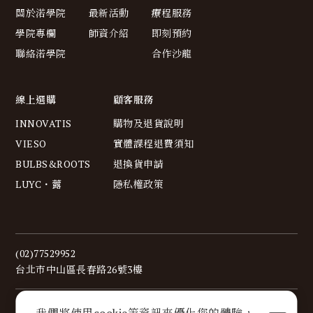
關於渃學院
最新活動
療程服務
學院專欄
師資介紹
即刻預約
聯絡渃學院
合作沙龍
線上選購
顧客服務
INNOVATIS
購物及退貨說明
VIESO
實體課程退費須知
BULBS&ROOTS
退換貨申請
LUYC・虂
隱私權政策
(02)77529952
台北市中山區長春路26號3樓
為保障交易安全，本官網所有服務與商品之付款，皆透過藍新
我們將使用cookie等資訊來優化您的體驗，