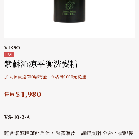
VIESO
紫蘇沁涼平衡洗髮精
加入會員送300購物金
全站滿2000元免運
$
1,980
售價
VS-10-2-A
蘊含紫蘇精華能淨化，滋養頭皮，調節皮脂 分泌，擺脫髮