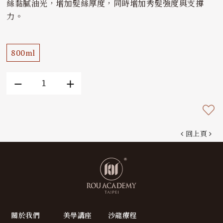
絲黏膩油光，增加髮絲厚度，同時增加秀髮強度與支撐
力。
800ml
回上頁
關於我們
美學講座
沙龍療程