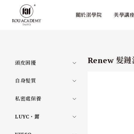
關於渃學院
美學講
Renew 髮
頭皮困擾
自身髮質
私密處保養
LUYC・虂