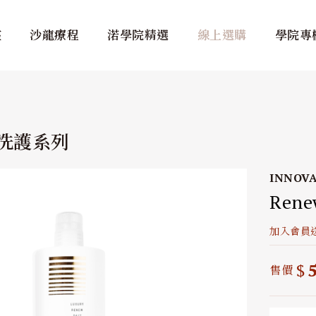
座
沙龍療程
渃學院精選
線上選購
學院專
鏈洗護系列
INNOVA
Ren
加入會員送
$
售價