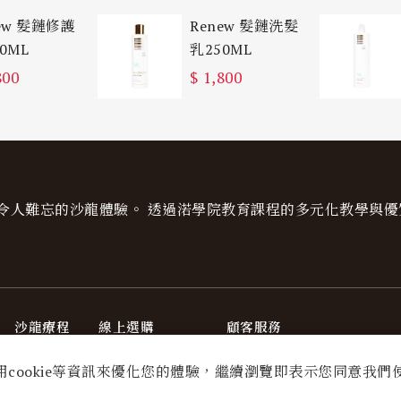
ew 髮鏈修護
Renew 髮鏈洗髮
0ML
乳250ML
800
$
1,800
令人難忘的沙龍體驗。 透過渃學院教育課程的多元化教學與優
沙龍療程
線上選購
顧客服務
療程服務
INNOVATIS
購物及退貨說明
用cookie等資訊來優化您的體驗，繼續瀏覽即表示您同意我們
即刻預約
VIESO
實體課程退費須知