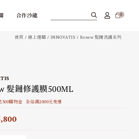
欄
合作沙龍
0
首頁
線上選購
INNOVATIS
Renew 髮鏈洗護系列
TIS
ew 髮鏈修護膜500ML
300購物金
全站滿2000元免運
5,800