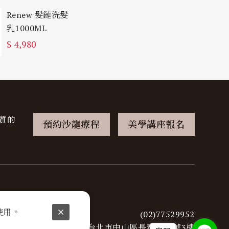
Renew 髮鏈洗髮
乳1000ML
$
4,980
質的
預約沙龍療程
美學講座報名
使用。
(02)77529952
台北市中山區長春路26號3樓